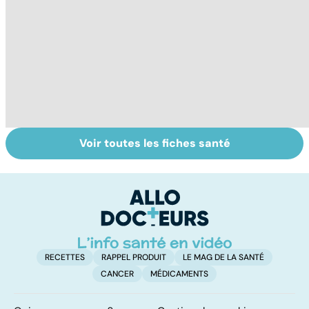
Voir toutes les fiches santé
Le magnésium,
Intestin irritable :
Al
un oligo-élément
le régime
pé
vital
FODMAP, une
solution ?
RECETTES
RAPPEL PRODUIT
LE MAG DE LA SANTÉ
CANCER
MÉDICAMENTS