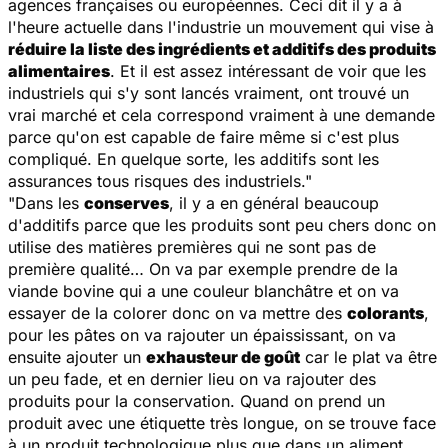
agences françaises ou européennes. Ceci dit il y a à
l'heure actuelle dans l'industrie un mouvement qui vise à
réduire la liste des ingrédients et additifs des produits
alimentaires
. Et il est assez intéressant de voir que les
industriels qui s'y sont lancés vraiment, ont trouvé un
vrai marché et cela correspond vraiment à une demande
parce qu'on est capable de faire même si c'est plus
compliqué. En quelque sorte, les additifs sont les
assurances tous risques des industriels."
"Dans les
conserves
, il y a en général beaucoup
d'additifs parce que les produits sont peu chers donc on
utilise des matières premières qui ne sont pas de
première qualité… On va par exemple prendre de la
viande bovine qui a une couleur blanchâtre et on va
essayer de la colorer donc on va mettre des
colorants
,
pour les pâtes on va rajouter un épaississant, on va
ensuite ajouter un
exhausteur de goût
car le plat va être
un peu fade, et en dernier lieu on va rajouter des
produits pour la conservation. Quand on prend un
produit avec une étiquette très longue, on se trouve face
à un produit technologique plus que dans un aliment.