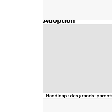
Adoption
Accueil
Thématiques
Handicap : des grands-parent