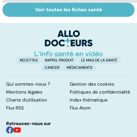
Voir toutes les fiches santé
Tout savoir sur
Inflammation des
Su
les infections
amygdales : que
le
pulmonaires
faire en cas
l'
d'angine ?
RECETTES
RAPPEL PRODUIT
LE MAG DE LA SANTÉ
CANCER
MÉDICAMENTS
Qui sommes-nous ?
Gestion des cookies
Mentions légales
Politiques de confidentialité
Charte d'utilisation
Index thématique
Flux RSS
Flux Atom
Retrouvez-nous sur