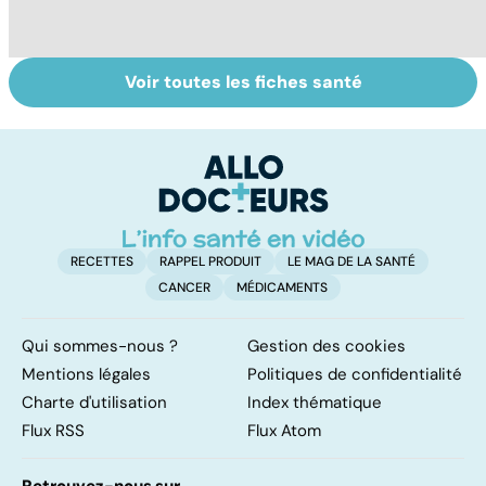
Voir toutes les fiches santé
Tout savoir sur
Inflammation des
Su
les infections
amygdales : que
le
pulmonaires
faire en cas
l'
d'angine ?
RECETTES
RAPPEL PRODUIT
LE MAG DE LA SANTÉ
CANCER
MÉDICAMENTS
Qui sommes-nous ?
Gestion des cookies
Mentions légales
Politiques de confidentialité
Charte d'utilisation
Index thématique
Flux RSS
Flux Atom