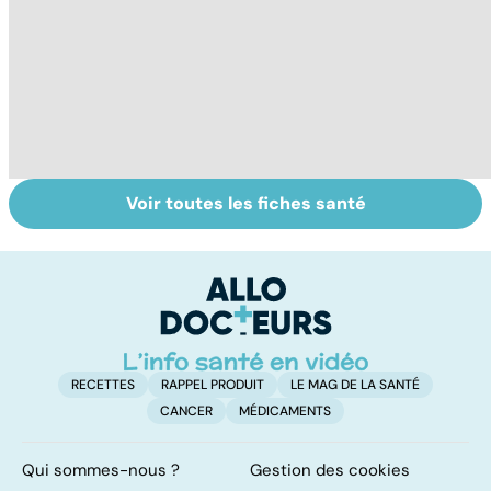
Voir toutes les fiches santé
Tout savoir sur
Inflammation des
Su
les infections
amygdales : que
le
pulmonaires
faire en cas
l'
d'angine ?
RECETTES
RAPPEL PRODUIT
LE MAG DE LA SANTÉ
CANCER
MÉDICAMENTS
Qui sommes-nous ?
Gestion des cookies