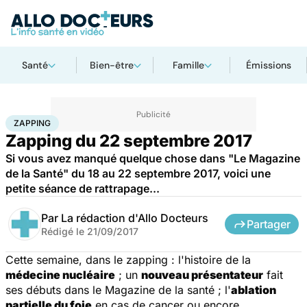
Santé
Bien-être
Famille
Émissions
Accueil
Santé
Zapping
ZAPPING
Zapping du 22 septembre 2017
Si vous avez manqué quelque chose dans "Le Magazine
de la Santé" du 18 au 22 septembre 2017, voici une
petite séance de rattrapage...
Par
La rédaction d'Allo Docteurs
Partager
Rédigé le
21/09/2017
Cette semaine, dans le zapping : l'histoire de la
médecine nucléaire
; un
nouveau présentateur
fait
ses débuts dans le
Magazine de la santé
; l'
ablation
partielle du foie
en cas de cancer ou encore