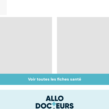
Voir toutes les fiches santé
Inflammation des
Suicide : prévenir le
amygdales : que faire
passage à l'acte
en cas d'angine ?