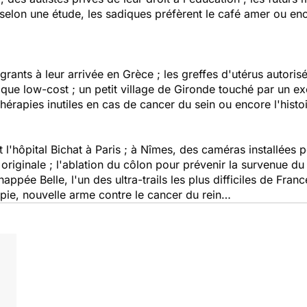
selon une étude, les sadiques préfèrent le café amer ou enc
rants à leur arrivée en Grèce ; les greffes d'utérus autori
aque low-cost ; un petit village de Gironde touché par un e
othérapies inutiles en cas de cancer du sein ou encore l'his
'hôpital Bichat à Paris ; à Nîmes, des caméras installées po
 originale ; l'ablation du côlon pour prévenir la survenue d
appée Belle, l'un des ultra-trails les plus difficiles de Fra
apie, nouvelle arme contre le cancer du rein…