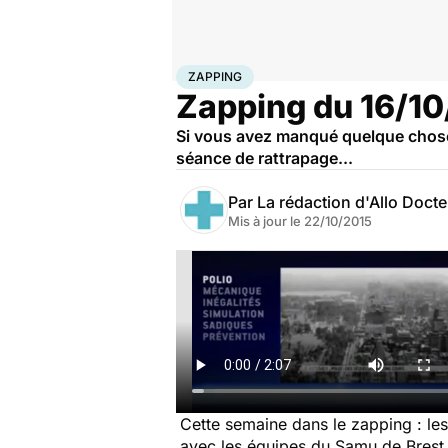
Accueil
Santé
Zapping
ZAPPING
Zapping du 16/10
Si vous avez manqué quelque chose 
séance de rattrapage...
Par
La rédaction d'Allo Doct
Mis à jour le
22/10/2015
Cette semaine dans le zapping : les
avec les équipes du Samu de Brest ; 