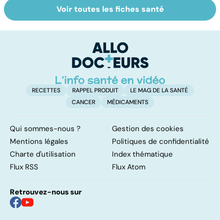
Voir toutes les fiches santé
La tuberculose
Tout savoir sur
I
pulmonaire
les infections
a
pulmonaires
fa
d'
RECETTES
RAPPEL PRODUIT
LE MAG DE LA SANTÉ
CANCER
MÉDICAMENTS
Qui sommes-nous ?
Gestion des cookies
Mentions légales
Politiques de confidentialité
Charte d'utilisation
Index thématique
Flux RSS
Flux Atom
Retrouvez-nous sur