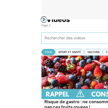
Vidéos
Accueil
Toutes les vidéos sur AlloDocteurs.fr
Page 2
TOUS
SPORT ET SANTÉ
VACCINS
C
Risque de gastro : ne consom
pas ces fruits rouges !