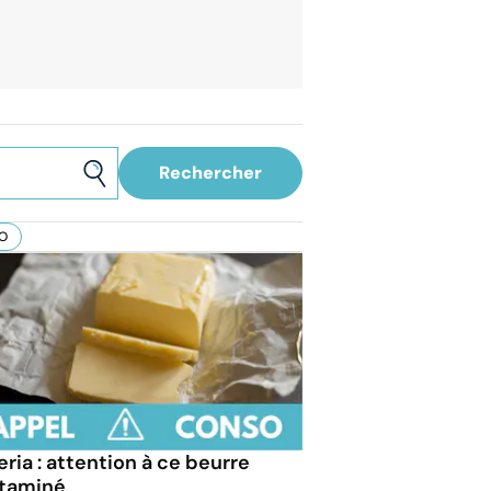
O
eria : attention à ce beurre
taminé