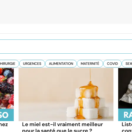
HIRURGIE
URGENCES
ALIMENTATION
MATERNITÉ
COVID
SEX
mez
Le miel est-il vraiment meilleur
List
pour la santé que le sucre ?
con