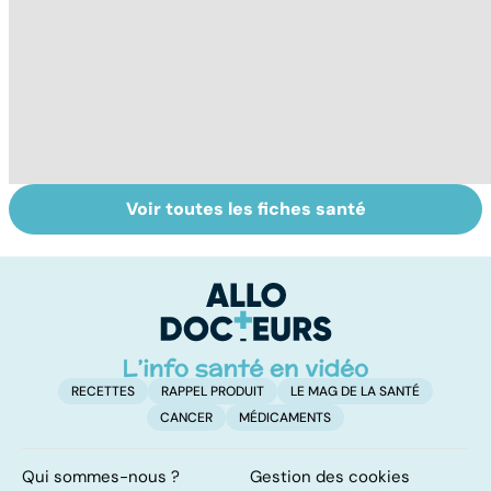
Voir toutes les fiches santé
La tuberculose
Rougeole :
M
pulmonaire
l'importance de
ér
la vaccination
c
r
RECETTES
RAPPEL PRODUIT
LE MAG DE LA SANTÉ
CANCER
MÉDICAMENTS
Qui sommes-nous ?
Gestion des cookies