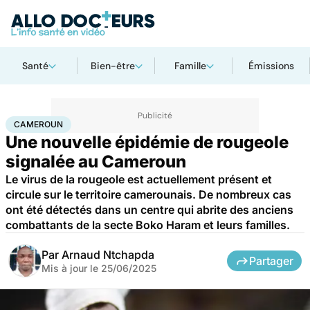
Santé
Bien-être
Famille
Émissions
Accueil
Santé
Maladies
Maladies infectieuses
Cameroun
CAMEROUN
Une nouvelle épidémie de rougeole
signalée au Cameroun
Le virus de la rougeole est actuellement présent et
circule sur le territoire camerounais. De nombreux cas
ont été détectés dans un centre qui abrite des anciens
combattants de la secte Boko Haram et leurs familles.
Par
Arnaud Ntchapda
Partager
Mis à jour le
25/06/2025