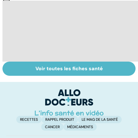
Voir toutes les fiches santé
La tuberculose
Tout savoir sur
I
pulmonaire
les infections
a
pulmonaires
fa
d'
RECETTES
RAPPEL PRODUIT
LE MAG DE LA SANTÉ
CANCER
MÉDICAMENTS