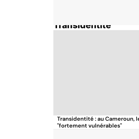
Transidentité
Accueil
Thématiques
Transidentité : au Cameroun, 
"fortement vulnérables"