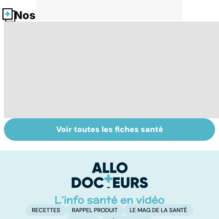
Nos fiches santé
Voir toutes les fiches santé
La tuberculose
Tout savoir sur
I
pulmonaire
les infections
a
pulmonaires
fa
d'
RECETTES
RAPPEL PRODUIT
LE MAG DE LA SANTÉ