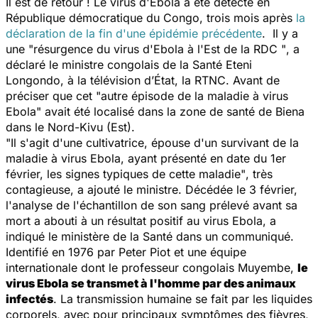
Il est de retour ! Le virus d'Ebola a été détecté en
République démocratique du Congo, trois mois après
la
déclaration de la fin d'une épidémie précédente
. Il y a
une
"résurgence du virus d'Ebola à l'Est de la RDC "
, a
déclaré le ministre congolais de la Santé Eteni
Longondo, à la télévision d’État, la RTNC. Avant de
préciser que cet "
autre épisode de la maladie à virus
Ebola"
avait été localisé dans la zone de santé de Biena
dans le Nord-Kivu (Est).
"Il s'agit d'une cultivatrice, épouse d'un survivant de la
maladie à virus Ebola, ayant présenté en date du 1er
février, les signes typiques de cette maladie"
, très
contagieuse, a ajouté le ministre. Décédée le 3 février,
l'analyse de l'échantillon de son sang prélevé avant sa
mort a abouti à un résultat positif au virus Ebola, a
indiqué le ministère de la Santé dans un communiqué.
Identifié en 1976 par Peter Piot et une équipe
internationale dont le professeur congolais Muyembe,
le
virus Ebola se transmet à l'homme par des animaux
infectés
. La transmission humaine se fait par les liquides
corporels, avec pour principaux symptômes des fièvres,