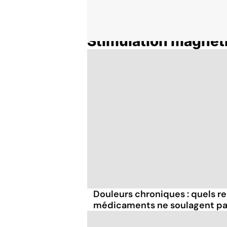
Stimulation magnét
Accueil
Thématiques
Douleurs chroniques : quels re
médicaments ne soulagent pa