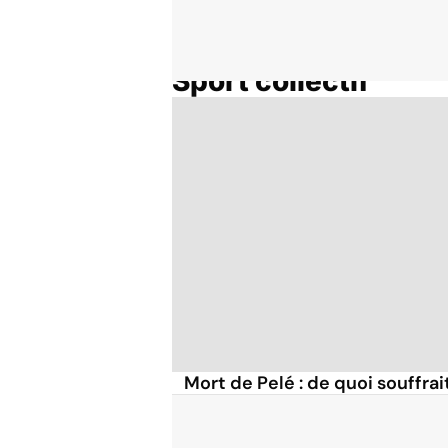
Sport collectif
Accueil
Thématiques
Mort de Pelé : de quoi souffrai