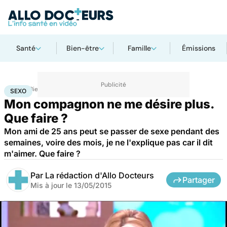
Santé
Bien-être
Famille
Émissions
Accueil
Bien-être
Sexo
Sexo
SEXO
Mon compagnon ne me désire plus.
Que faire ?
Mon ami de 25 ans peut se passer de sexe pendant des
semaines, voire des mois, je ne l'explique pas car il dit
m'aimer. Que faire ?
Par
La rédaction d'Allo Docteurs
Partager
Mis à jour le
13/05/2015