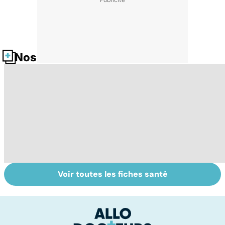
Nos fiches santé
Voir toutes les fiches santé
Sexualité,
Le sperme : son
S
infertilité et
odeur, sa couleur,
re
PMA, des liens
sa composition...
li
étroits