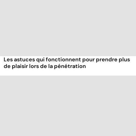
Les astuces qui fonctionnent pour prendre plus
de plaisir lors de la pénétration