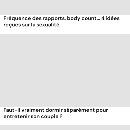
Fréquence des rapports, body count... 4 idées
reçues sur la sexualité
Faut-il vraiment dormir séparément pour
entretenir son couple ?