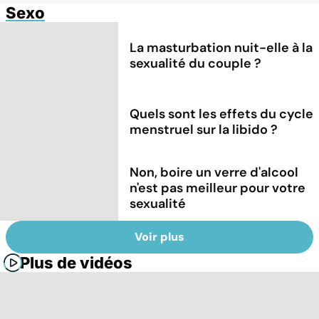
Sexo
La masturbation nuit-elle à la
sexualité du couple ?
Quels sont les effets du cycle
menstruel sur la libido ?
Non, boire un verre d'alcool
n'est pas meilleur pour votre
sexualité
Voir plus
Plus de vidéos