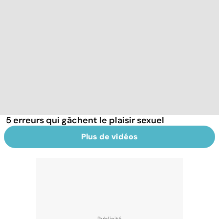
5 erreurs qui gâchent le plaisir sexuel
Plus de vidéos