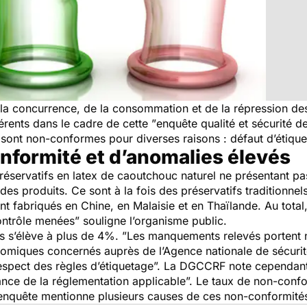
la concurrence, de la consommation et de la répression de
érents dans le cadre de cette ”
enquête qualité et sécurité d
sont non-conformes pour diverses raisons : défaut d’étique
nformité et d’anomalies élevés
préservatifs en latex de caoutchouc naturel ne présentant pa
 des produits. Ce sont à la fois des préservatifs traditionnels
t fabriqués en Chine, en Malaisie et en Thaïlande. Au total,
contrôle menées
” souligne l’organisme public.
s s’élève à plus de 4%. ”
Les manquements relevés portent 
nomiques concernés auprès de l’Agence nationale de sécuri
espect des règles d’étiquetage
”. La DGCCRF note cependant
nce de la réglementation applicable
”. Le taux de non-conform
enquête mentionne plusieurs causes de ces non-conformité