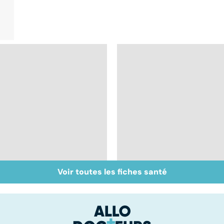
Voir toutes les fiches santé
Inflammation des
Suicide : prévenir le
amygdales : que faire
passage à l'acte
en cas d'angine ?