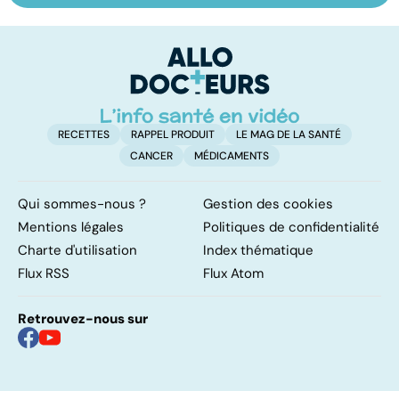
les infections
amygdales : que
le
pulmonaires
faire en cas
l'
d'angine ?
RECETTES
RAPPEL PRODUIT
LE MAG DE LA SANTÉ
CANCER
MÉDICAMENTS
Qui sommes-nous ?
Gestion des cookies
Mentions légales
Politiques de confidentialité
Charte d'utilisation
Index thématique
Flux RSS
Flux Atom
Retrouvez-nous sur