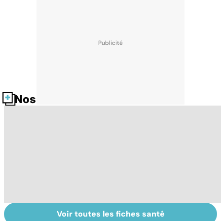
Nos fiches santé
Voir toutes les fiches santé
Tout savoir sur
Inflammation des
Su