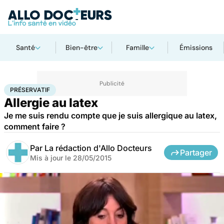
Santé
Bien-être
Famille
Émissions
Accueil
Santé
Préservatif
PRÉSERVATIF
Allergie au latex
Je me suis rendu compte que je suis allergique au latex,
comment faire ?
Par
La rédaction d'Allo Docteurs
Partager
Mis à jour le
28/05/2015