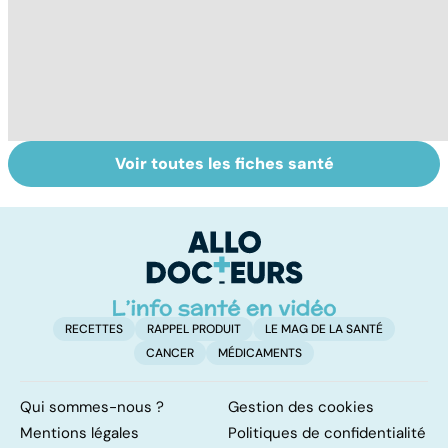
Voir toutes les fiches santé
Tout savoir sur
Inflammation des
Su
les infections
amygdales : que
le
pulmonaires
faire en cas
l'
d'angine ?
RECETTES
RAPPEL PRODUIT
LE MAG DE LA SANTÉ
CANCER
MÉDICAMENTS
Qui sommes-nous ?
Gestion des cookies
Mentions légales
Politiques de confidentialité