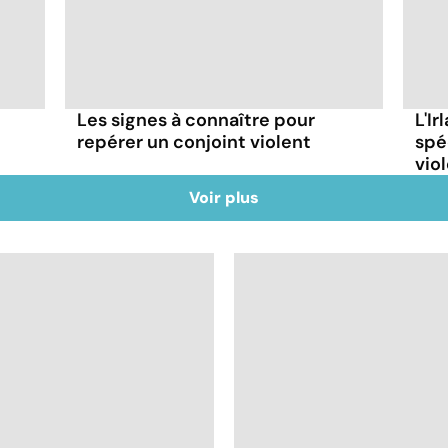
Les signes à connaître pour
L'I
repérer un conjoint violent
spé
vio
Voir plus