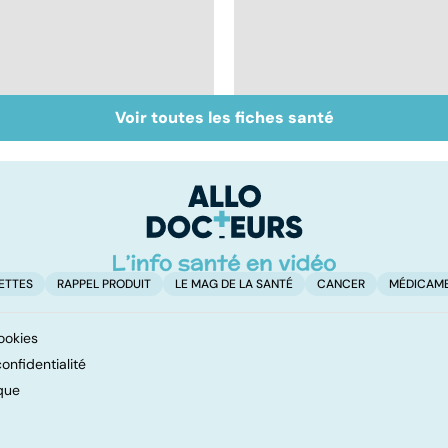
Voir toutes les fiches santé
Dérèglement
Tout savoir sur les
hormonal : et si
infections
c'était les
pulmonaires
surrénales ?
ETTES
RAPPEL PRODUIT
LE MAG DE LA SANTÉ
CANCER
MÉDICAM
ookies
onfidentialité
que