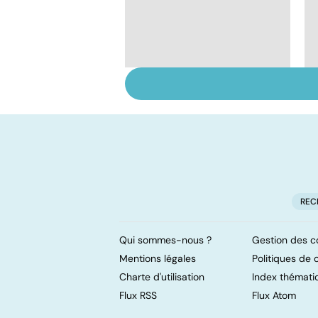
Violences sexuelles :
comment s'en
remettre ?
REC
Qui sommes-nous ?
Gestion des c
Mentions légales
Politiques de c
Charte d'utilisation
Index thémati
Flux RSS
Flux Atom