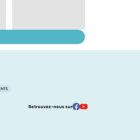
Inflammation des
amygdales : que faire
en cas d'angine ?
ENTS
Retrouvez-nous sur