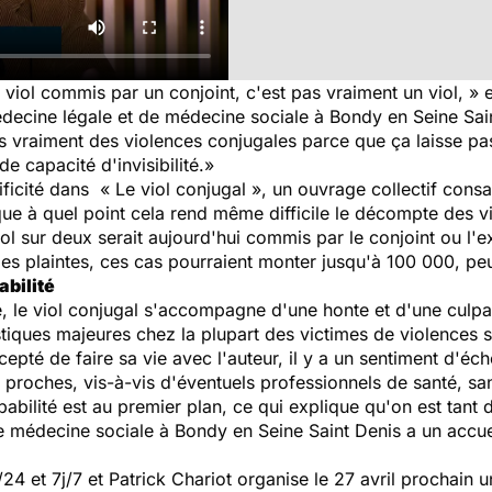
 viol commis par un conjoint, c'est pas vraiment un viol,
»
édecine légale et de médecine sociale à Bondy en Seine Sai
 vraiment des violences conjugales parce que ça laisse pas 
 capacité d'invisibilité.
»
ificité dans « Le viol conjugal », un ouvrage collectif cons
lique à quel point cela rend même difficile le décompte des 
iol sur deux serait aujourd'hui commis par le conjoint ou l'
des plaintes, ces cas pourraient monter jusqu'à 100 000, peu
abilité
le, le viol conjugal s'accompagne d'une honte et d'une culp
stiques majeures chez la plupart des victimes de violences 
epté de faire sa vie avec l'auteur, il y a un sentiment d'éc
 proches, vis-à-vis d'éventuels professionnels de santé, san
lpabilité est au premier plan, ce qui explique qu'on est tant 
e médecine sociale à Bondy en Seine Saint Denis a un accue
 et 7j/7 et Patrick Chariot organise le 27 avril prochain un