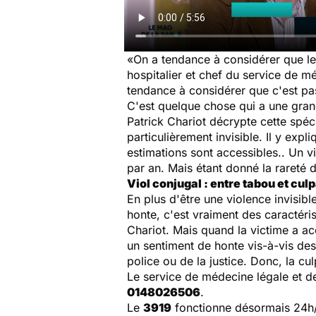
«
On a tendance à considérer que le
hospitalier et chef du service de m
tendance à considérer que c'est pas
C'est quelque chose qui a une grande
Patrick Chariot décrypte cette spéc
particulièrement invisible. Il y exp
estimations sont accessibles.. Un v
par an. Mais étant donné la rareté 
Viol conjugal : entre tabou et culp
En plus d'être une violence invisib
honte, c'est vraiment des caractéri
Chariot.
Mais quand la victime a acc
un sentiment de honte vis-à-vis des
police ou de la justice. Donc, la cu
Le service de médecine légale et d
0148026506
.
Le
3919
fonctionne désormais 24h/24