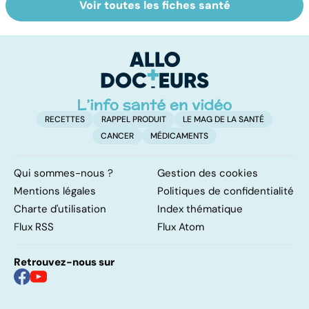
Voir toutes les fiches santé
Violences
Tout savoir sur
I
sexuelles :
les infections
a
comment s'en
pulmonaires
fa
remettre ?
d'
RECETTES
RAPPEL PRODUIT
LE MAG DE LA SANTÉ
CANCER
MÉDICAMENTS
Qui sommes-nous ?
Gestion des cookies
Mentions légales
Politiques de confidentialité
Charte d'utilisation
Index thématique
Flux RSS
Flux Atom
Retrouvez-nous sur