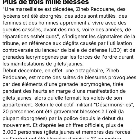
Plus de trois mille blessés
"Une marseillaise est décédée, Zineb Redouane, des
lycéens ont été éborgnés, des ados sont mutilés, des
femmes et des hommes apprennent à vivre avec des
gueules cassées, avant des mois, voire des années, de
réparations esthétiques"
, s'indignent les signataires de la
tribune, en référence aux dégâts causés par l'utilisation
controversée du lanceur de balle de défense (LBD) et de
grenades lacrymogènes par les forces de l'ordre durant
les manifestations de gilets jaunes.
Début décembre, en effet, une octagénaire, Zineb
Redouane, est morte des suites de blessures provoquées
par des éléments d'une grenade lacrymogène, tirée
pendant des heurts en marge d'une manifestation de
gilets jaunes, alors qu'elle fermait les volets de son
appartement. Selon le collectif militant "Désarmons-les",
20 personnes ont été gravement blessées à l'œil (la
plupart éborgnées) par la police depuis le début du
mouvement. Et d’après les chiffres officiels, plus de
3.000 personnes (gilets jaunes et membres des forces
de l'ordre) ont été blessées depuis le 17 novembre.