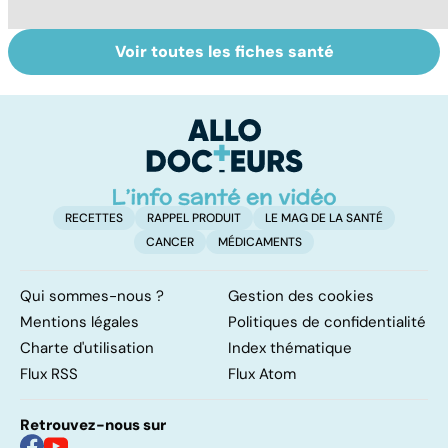
Voir toutes les fiches santé
Tout savoir sur
Inflammation des
Su
les infections
amygdales : que
le
pulmonaires
faire en cas
l'
d'angine ?
RECETTES
RAPPEL PRODUIT
LE MAG DE LA SANTÉ
CANCER
MÉDICAMENTS
Qui sommes-nous ?
Gestion des cookies
Mentions légales
Politiques de confidentialité
Charte d'utilisation
Index thématique
Flux RSS
Flux Atom
Retrouvez-nous sur