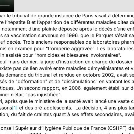
 le tribunal de grande instance de Paris visait à déterminer
re l’hépatite B et l’apparition de différentes maladies dites d
te notamment d’une plainte déposée après le décès d’une enf
sa vaccination survenue en 1996, que le Parquet s’était saisi 
euf décès. Trois anciens responsables de laboratoires phar
 mis en examen pour "tromperie aggravée". Les laboratoires
in assisté pour "homicides et blessures involontaires".
euf mars dernier, la juge d’instruction en charge du dossi
n’existe pas de lien avéré entre maladies démyélinisantes et v
à la demande du tribunal et rendue en octobre 2002, avait s
usés de "déformation" et de "dissimulations" en vantant les
 critiques. Un second rapport, en 2006, également établi sur
er n’était "pas injustifiée".
, après que le ministère de la santé avait lancé une vaste
issons
[1]
et des pré-adolescents. La décision, 4 ans plus t
n, du fait de craintes quant à ses effets secondaires, ava
du Conseil Supérieur d’Hygiène Publique de France (CSHPF) d