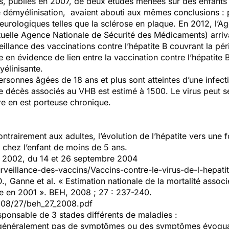
ts, publiés en 2007, de deux études menées sur des enfants
démyélinisation, avaient abouti aux mêmes conclusions : pa
 neurologiques telles que la sclérose en plaque. En 2012, l’
ctuelle Agence Nationale de Sécurité des Médicaments) arri
llance des vaccinations contre l’hépatite B couvrant la pér
 en évidence de lien entre la vaccination contre l’hépatite B
élinisante.
sonnes âgées de 18 ans et plus sont atteintes d’une infecti
 décès associés au VHB est estimé à 1500. Le virus peut se
ère en est porteuse chronique.
ntrairement aux adultes, l’évolution de l’hépatite vers une
chez l’enfant de moins de 5 ans.
 2002, du 14 et 26 septembre 2004
urveillance-des-vaccins/Vaccins-contre-le-virus-de-l-hepat
., Ganne et al. « Estimation nationale de la mortalité associ
ne en 2001 ». BEH, 2008 ; 27 : 237-240.
2008/27/beh_27_2008.pdf
esponsable de 3 stades différents de maladies :
ne généralement pas de symptômes ou des symptômes évoqua