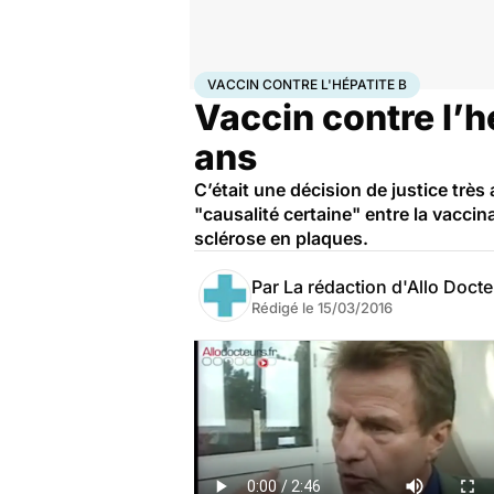
Accueil
Santé
Médicaments
Vaccin contre l'hépat
VACCIN CONTRE L'HÉPATITE B
Vaccin contre l’hé
ans
C’était une décision de justice très
"causalité certaine" entre la vaccin
sclérose en plaques.
Par
La rédaction d'Allo Doct
Rédigé le
15/03/2016