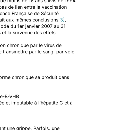
 de moins de 16 ans suivis de 1994
s de lien entre la vaccination
Agence Française de Sécurité
vait aux mêmes conclusions
[3]
,
iode du 1er janvier 2007 au 31
 et la survenue des effets
on chronique par le virus de
 transmettre par le sang, par voie
 forme chronique se produit dans
ite-B-VHB
ée et imputable à l’hépatite C et à
nt une grippe. Parfois, une