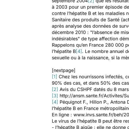
septembre 2004
[2]
que les résulta
à 2003 pour un premier épisode de 
contre l’hépatite B et les maladies
Sanitaire des produits de Santé (a
après analyse des données de survei
décembre 2010 :
"l’absence de mise
indésirables"
de type affection démy
Rappelons qu’en France 280 000 per
l’hépatite B
[4]
. Le nombre annuel de
sexuelle ou à la naissance, si la m
[nextpage]
[1]
Chez les nourrissons infectés, co
90% des cas, et dans 50% des cas 
[2]
Avis du CSHPF datés du 8 mars
[3]
http://ansm.sante.fr/Activites/S
[4]
Péquignot F., Hillon P., Antona D
l’hépatite B en France métropolitai
En ligne : www.invs.sante.fr/beh/
Le virus de l’hépatite B peut être r
- l’hépatite B aigüe : elle ne don