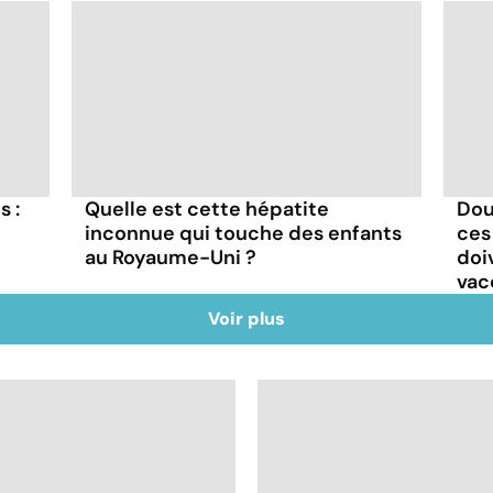
s :
Quelle est cette hépatite
Dou
inconnue qui touche des enfants
ces
au Royaume-Uni ?
doi
vac
Voir plus