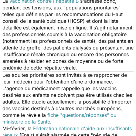
La
vaccination contre l'hépatite B
s'adresse donc,
pendant ces tensions, aux "populations prioritaires"
telles que définies par les recommandations du Haut
conseil de la santé publique (HCSP) et dont la liste
détaillée est également mise en ligne. Il s’agit notamment
des professionnels soumis à la vaccination obligatoire
(notamment les professionnels de santé), des patients en
attente de greffe, des patients dialysés ou présentant une
insuffisance rénale chronique ou encore des personnes
amenées à résider en zones de moyenne ou de forte
endémie de cette hépatite virale.
Les adultes prioritaires sont invités à se rapprocher de
leur médecin pour l’obtention d’une ordonnance.
L'agence du médicament rappelle que les vaccins
destinés aux enfants ne doivent pas être utilisés chez les
adultes. Elle étudie actuellement la possibilité d'importer
des vaccins destinés à d'autres marchés européens,
comme le révèle la
fiche "questions/réponses" du
ministère de la Santé
.
Mi-février, la
Fédération nationale d'aide aux insuffisants
rénaux
(Fnair) s'était alarmée de cette "pénurie de