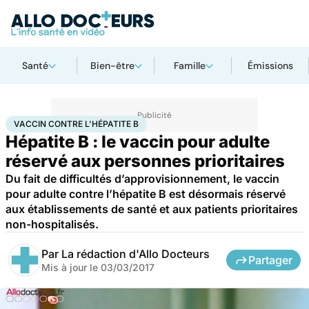
Santé
Bien-être
Famille
Émissions
Accueil
Santé
Médicaments
Vaccin contre l'hépatite B
VACCIN CONTRE L'HÉPATITE B
Hépatite B : le vaccin pour adulte
réservé aux personnes prioritaires
Du fait de difficultés d’approvisionnement, le vaccin
pour adulte contre l’hépatite B est désormais réservé
aux établissements de santé et aux patients prioritaires
non-hospitalisés.
Par
La rédaction d'Allo Docteurs
Partager
Mis à jour le
03/03/2017