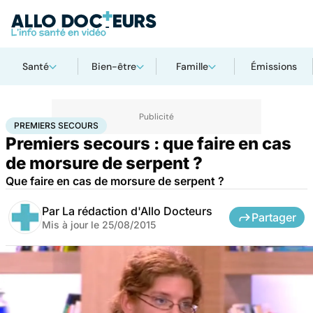
Santé
Bien-être
Famille
Émissions
Accueil
Bien-être
Animaux
Premiers secours
PREMIERS SECOURS
Premiers secours : que faire en cas
de morsure de serpent ?
Que faire en cas de morsure de serpent ?
Par
La rédaction d'Allo Docteurs
Partager
Mis à jour le
25/08/2015