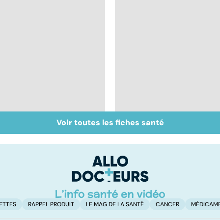
Voir toutes les fiches santé
Inflammation des
Suicide : prévenir le
amygdales : que faire
passage à l'acte
en cas d'angine ?
ETTES
RAPPEL PRODUIT
LE MAG DE LA SANTÉ
CANCER
MÉDICAM