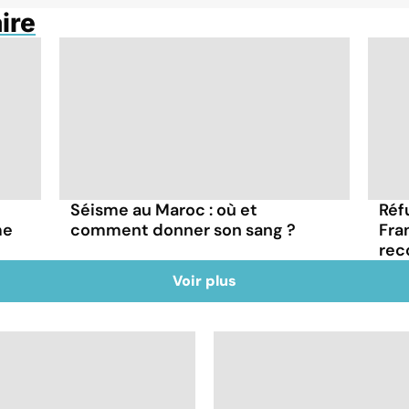
ire
Séisme au Maroc : où et
Réf
me
comment donner son sang ?
Fra
rec
Voir plus