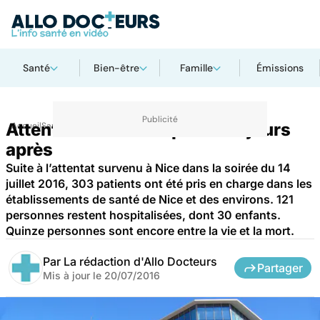
Santé
Bien-être
Famille
Émissions
Attentat de Nice : le point six jours
Accueil
Santé
après
Suite à l’attentat survenu à Nice dans la soirée du 14
juillet 2016, 303 patients ont été pris en charge dans les
établissements de santé de Nice et des environs. 121
personnes restent hospitalisées, dont 30 enfants.
Quinze personnes sont encore entre la vie et la mort.
Par
La rédaction d'Allo Docteurs
Partager
Mis à jour le
20/07/2016