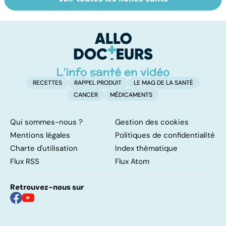
Tout savoir sur
Inflammation des
Su
les infections
amygdales : que
le
pulmonaires
faire en cas
l'
d'angine ?
RECETTES
RAPPEL PRODUIT
LE MAG DE LA SANTÉ
CANCER
MÉDICAMENTS
Qui sommes-nous ?
Gestion des cookies
Mentions légales
Politiques de confidentialité
Charte d'utilisation
Index thématique
Flux RSS
Flux Atom
Retrouvez-nous sur