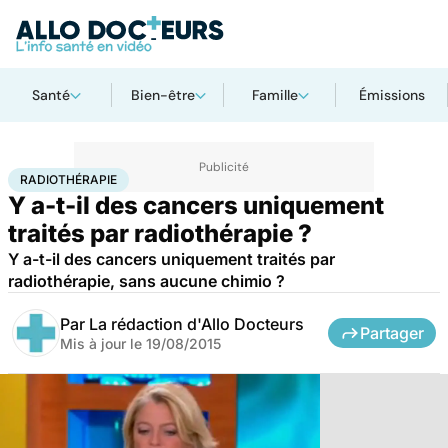
Santé
Bien-être
Famille
Émissions
Accueil
Santé
Maladies
Cancer
Radiothérapie
RADIOTHÉRAPIE
Y a-t-il des cancers uniquement
traités par radiothérapie ?
Y a-t-il des cancers uniquement traités par
radiothérapie, sans aucune chimio ?
Par
La rédaction d'Allo Docteurs
Partager
Mis à jour le
19/08/2015