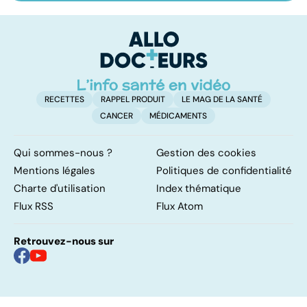
sur les
fatigue avant
c
papillomavirus
tout
et
RECETTES
RAPPEL PRODUIT
LE MAG DE LA SANTÉ
CANCER
MÉDICAMENTS
Qui sommes-nous ?
Gestion des cookies
Mentions légales
Politiques de confidentialité
Charte d'utilisation
Index thématique
Flux RSS
Flux Atom
Retrouvez-nous sur