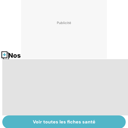
Nos fiches santé
Voir toutes les fiches santé
HPV : tout savoir
Cancer : la
C