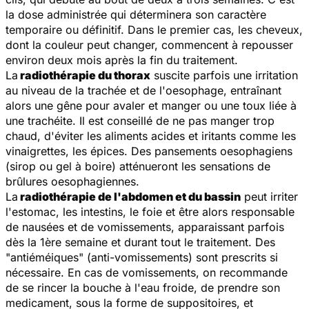
la dose administrée qui déterminera son caractère
temporaire ou définitif. Dans le premier cas, les cheveux,
dont la couleur peut changer, commencent à repousser
environ deux mois après la fin du traitement.
La
radiothérapie du thorax
suscite parfois une irritation
au niveau de la trachée et de l'oesophage, entraînant
alors une gêne pour avaler et manger ou une toux liée à
une trachéite. Il est conseillé de ne pas manger trop
chaud, d'éviter les aliments acides et iritants comme les
vinaigrettes, les épices. Des pansements oesophagiens
(sirop ou gel à boire) atténueront les sensations de
brûlures oesophagiennes.
La
radiothérapie de l'abdomen et du bassin
peut irriter
l'estomac, les intestins, le foie et être alors responsable
de nausées et de vomissements, apparaissant parfois
dès la 1ère semaine et durant tout le traitement. Des
"antiéméiques" (anti-vomissements) sont prescrits si
nécessaire. En cas de vomissements, on recommande
de se rincer la bouche à l'eau froide, de prendre son
medicament, sous la forme de suppositoires, et