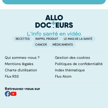
HPV : tout savoir
Tout savoir sur le
M
sur les
cancer de la
p
papillomavirus
vessie
c
p
RECETTES
RAPPEL PRODUIT
LE MAG DE LA SANTÉ
CANCER
MÉDICAMENTS
Qui sommes-nous ?
Gestion des cookies
Mentions légales
Politiques de confidentialité
Charte d'utilisation
Index thématique
Flux RSS
Flux Atom
Retrouvez-nous sur