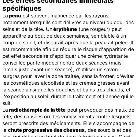
Les effets secondaires immédiats
spécifiques
La
peau
est souvent malmenée par les rayons,
notamment lorsqu'ils sont délivrés au niveau du cou, des
seins et de la tête. Un
érythème
(une rougeur) peut
apparaître au bout de deux semaines, semblable à un
coup de soleil, et disparaît après que la peau ait pelée. Il
est recommandé afin de réduire le risque d'apparition de
cet effet secondaire d'appliquer une crème hydratante
conseillée par le médecin entre deux séances (mais
jamais juste avant une séance), d'utiliser un savon
surgras pour laver la zone traitée, sans la frotter, d'éviter
les cosmétiques alcoolisés et les crèmes grasses avant
la séance ainsi que les douches et bains très chauds, et
l'exposition au soleil durant le traitement et l'année qui le
suit.
La
radiothérapie de la tête
peut provoquer des maux de
tête, des nausées ou des vomissements contre lesquels
seront prescrits des médicaments. Elle s'accompagne de
la
chute progressive des cheveux
, des sourcils et des
cils, qui débute au bout de deux à trois semaines. C'est