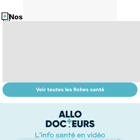
Nos fiches santé
Voir toutes les fiches santé
Tout savoir sur
Inflammation des
Su
les infections
amygdales : que
le
pulmonaires
faire en cas
l'
d'angine ?