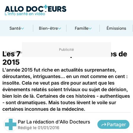
Santé
Bien-être
Famille
Émissions
Les 7 actualités les plus insolites de
Accueil
Santé
Maladies
2015
L'année 2015 fut riche en actualités surprenantes,
déroutantes, intriguantes... en un mot comme en cent :
insolite. Cela ne veut pas dire pour autant que les
évènements relatés soient triviaux ou sujet de dérision,
bien loin de là. Certaines de ces histoires - authentiques
- sont dramatiques. Mais toutes lèvent le voile sur
certaines inconnues de la médecine.
Par
La rédaction d'Allo Docteurs
Partager
Rédigé le
01/01/2016