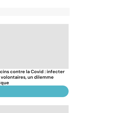
cins contre la Covid : infecter
 volontaires, un dilemme
ique