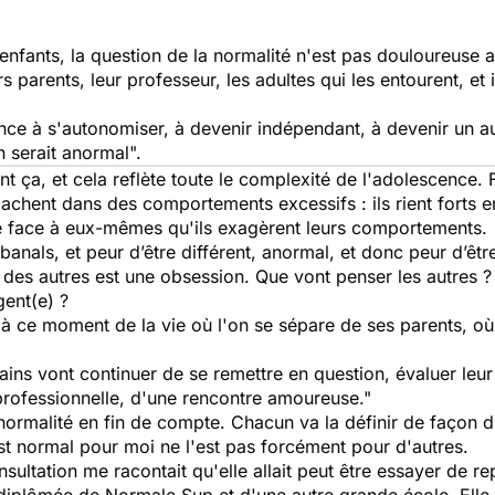
enfants, la question de la normalité n'est pas douloureuse 
eurs parents, leur professeur, les adultes qui les entourent, et
nce à s'autonomiser, à devenir indépendant, à devenir un 
en serait anormal".
t ça, et cela reflète toute le complexité de l'adolescence. 
cachent dans des comportements excessifs : ils rient forts e
tre face à eux-mêmes qu'ils exagèrent leurs comportements.
anals, et peur d’être différent, anormal, et donc peur d’être
s des autres est une obsession. Que vont penser les autres ?
gent(e) ?
e, à ce moment de la vie où l'on se sépare de ses parents, où
ins vont continuer de se remettre en question, évaluer leur
professionnelle, d'une rencontre amoureuse."
 normalité en fin de compte. Chacun va la définir de façon d
est normal pour moi ne l'est pas forcément pour d'autres.
onsultation me racontait qu'elle allait peut être essayer de