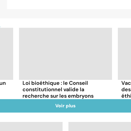
e
 un
Loi bioéthique : le Conseil
Vac
constitutionnel valide la
des
recherche sur les embryons
éth
Voir plus