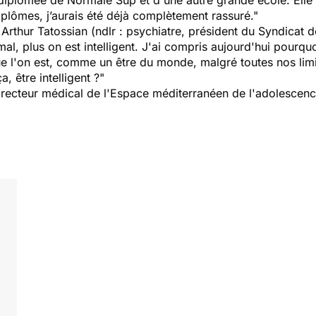
à diplômée de Normale Sup et d'une autre grande école. Elle 
diplômes, j’aurais été déjà complètement rassuré."
rthur Tatossian (ndlr : psychiatre, président du Syndicat d
al, plus on est intelligent
. J'ai compris aujourd'hui pourquoi
que l'on est, comme un être du monde, malgré toutes nos limit
, être intelligent ?"
recteur médical de l'Espace méditerranéen de l'adolescence 