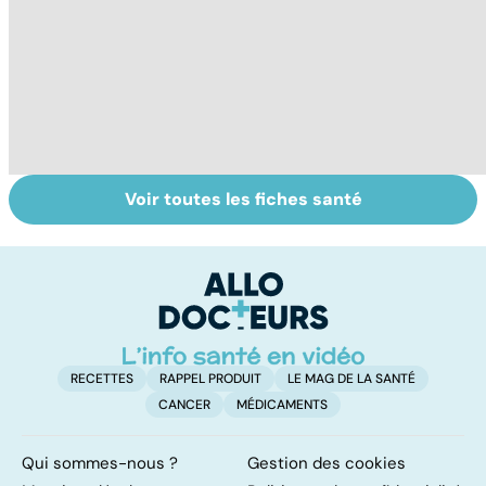
Voir toutes les fiches santé
Don de gamètes :
Mediator® : le
To
le pour et le
début d'une
le
contre d'une
enquête
p
levée de
l'anonymat
RECETTES
RAPPEL PRODUIT
LE MAG DE LA SANTÉ
CANCER
MÉDICAMENTS
Qui sommes-nous ?
Gestion des cookies