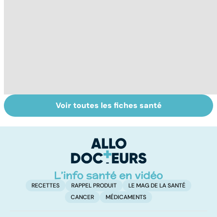
Voir toutes les fiches santé
Tout savoir sur
Analyses
To
nos excréments
biologiques :
le
comment les
p
interpréter ?
RECETTES
RAPPEL PRODUIT
LE MAG DE LA SANTÉ
CANCER
MÉDICAMENTS