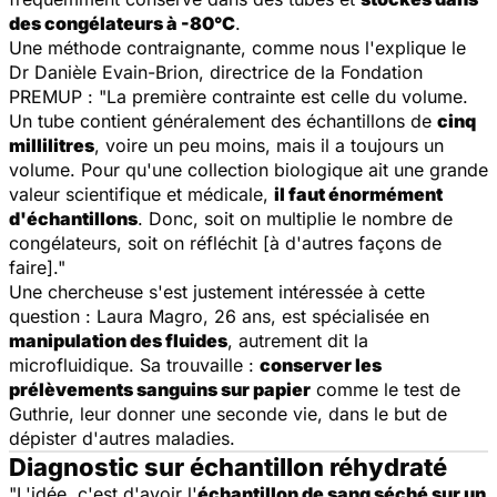
des congélateurs à -80°C
.
Une méthode contraignante, comme nous l'explique le
Dr Danièle Evain-Brion, directrice de la Fondation
PREMUP : "
La première contrainte est celle du volume.
Un tube contient généralement des échantillons de
cinq
millilitres
, voire un peu moins, mais il a toujours un
volume. Pour qu'une collection biologique ait une grande
valeur scientifique et médicale,
il faut énormément
d'échantillons
. Donc, soit on multiplie le nombre de
congélateurs, soit on réfléchit [à d'autres façons de
faire]
."
Une chercheuse s'est justement intéressée à cette
question : Laura Magro, 26 ans, est spécialisée en
manipulation des fluides
, autrement dit la
microfluidique. Sa trouvaille :
conserver les
prélèvements sanguins sur papier
comme le test de
Guthrie, leur donner une seconde vie, dans le but de
dépister d'autres maladies.
Diagnostic sur échantillon réhydraté
"
L'idée, c'est d'avoir l'
échantillon de sang séché sur un