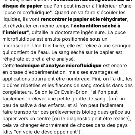
disque de papier
que l'on peut insérer à l'intérieur d'une
"puce microfluidique". Quand on va faire s'écouler les
liquides, ils vont
rencontrer le papier et le réhydrater
,
et réhydrater en même temps l'
échantillon séché à
l'intérieur
", détaille la doctorante ingénieure. La puce
microfluidique est ensuite positionnée sous un
microscope. Une fois fixée, elle est reliée à une seringue
qui contient de l'eau. Le sang séché sur le papier est
réhydraté et prêt à être analysé.
Cette
technique d'analyse microfluidique
est encore
en phase d'expérimentation, mais ses avantages et
applications pourraient être nombreux. Fini, on l'a dit, les
piqûres répétées et les flacons de sang stockés dans des
congélateurs. Selon le Dr Evain-Brion, "
si l'on peut
facilement prélever une petite goutte de sang, [ou] un
peu de salive à des enfants, et si l'on peut facilement
faire transporter ces prélèvements biologiques grâce au
papier vers un centre [où le diagnostic peut être réalisé],
cela va changer énormément de choses dans des pays
[dits "en voie de développement"
]".