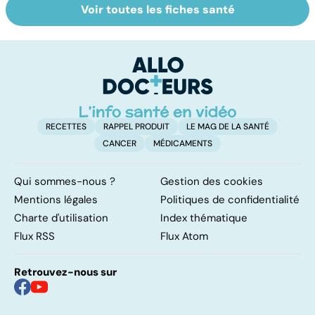
Voir toutes les fiches santé
Tout savoir sur
Inflammation des
Su
les infections
amygdales : que
le
pulmonaires
faire en cas
l'
d'angine ?
RECETTES
RAPPEL PRODUIT
LE MAG DE LA SANTÉ
CANCER
MÉDICAMENTS
Qui sommes-nous ?
Gestion des cookies
Mentions légales
Politiques de confidentialité
Charte d'utilisation
Index thématique
Flux RSS
Flux Atom
Retrouvez-nous sur