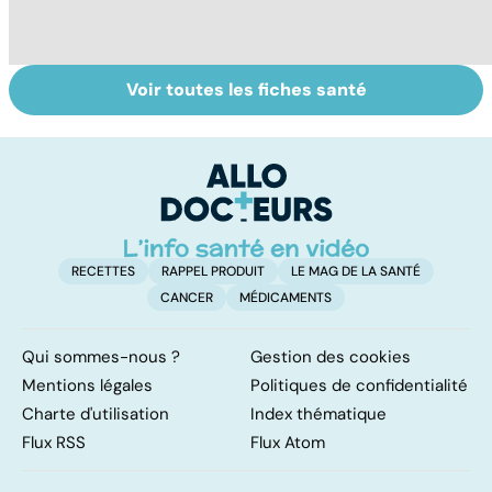
Voir toutes les fiches santé
Danse, théâtre,
Douleur : vers
S
musique : les arts
une meilleure
d
pour soigner
prise en charge
RECETTES
RAPPEL PRODUIT
LE MAG DE LA SANTÉ
CANCER
MÉDICAMENTS
Qui sommes-nous ?
Gestion des cookies
Mentions légales
Politiques de confidentialité
Charte d'utilisation
Index thématique
Flux RSS
Flux Atom