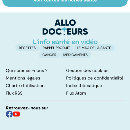
Douleur : vers
Se débarrasser
To
une meilleure
de ses phobies
le
prise en charge
p
RECETTES
RAPPEL PRODUIT
LE MAG DE LA SANTÉ
CANCER
MÉDICAMENTS
Qui sommes-nous ?
Gestion des cookies
Mentions légales
Politiques de confidentialité
Charte d'utilisation
Index thématique
Flux RSS
Flux Atom
Retrouvez-nous sur