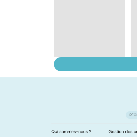
Staphylocoque doré :
une bactérie sous
surveillance
REC
Qui sommes-nous ?
Gestion des c