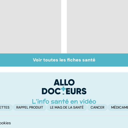
Voir toutes les fiches santé
Qu'est-ce que le
Chirurgie
coma ?
ambulatoire :
repenser l'hôpital
ETTES
RAPPEL PRODUIT
LE MAG DE LA SANTÉ
CANCER
MÉDICAM
ookies