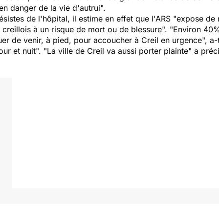
en danger de la vie d'autrui
".
istes de l'hôpital, il estime en effet que l'ARS "
expose de 
creillois à un risque de mort ou de blessure
". "
Environ 40%
er de venir, à pied, pour accoucher à Creil en urgence
", a-
our et nuit
". "
La ville de Creil va aussi porter plainte
" a préc