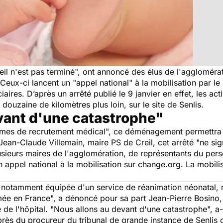
eil
n'est pas terminé
", ont annoncé des élus de l'agglomérat
 Ceux-ci lancent un "
appel national
" à la mobilisation par le
aires. D’après un arrêté publié le 9 janvier en effet, les act
 douzaine de kilomètres plus loin, sur le site de Senlis.
vant d'une catastrophe"
mes de recrutement médical
", ce déménagement permettra
ean-Claude Villemain, maire PS de Creil, cet arrêté "
ne sig
usieurs maires de l'agglomération, de représentants du per
 un appel national à la mobilisation sur change.org. La mobil
notamment équipée d'un service de réanimation néonatal, nd
mée en France
", a dénoncé pour sa part Jean-Pierre Bosino,
de l'hôpital. "
Nous allons au devant d'une catastrophe
", a
uprès du procureur du tribunal de grande instance de Senlis c