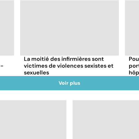
La moitié des infirmières sont
Pou
t-
victimes de violences sexistes et
por
sexuelles
hôp
Voir plus