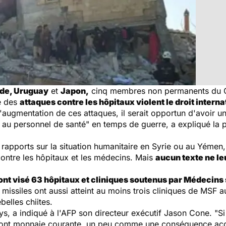
nde, Uruguay
et
Japon,
cinq membres non permanents du Con
ue des
attaques contre les hôpitaux violent le droit interna
'augmentation de ces attaques, il serait opportun d'avoir un 
dû au personnel de santé
" en temps de guerre, a expliqué la 
apports sur la situation humanitaire en Syrie ou au Yémen,
contre les hôpitaux et les médecins. Mais
aucun texte ne le
ont visé 63 hôpitaux et cliniques soutenus par Médecins 
de missiles ont aussi atteint au moins trois cliniques de MS
elles chiites.
ays, a indiqué à l'AFP son directeur exécutif Jason Cone. "
Si
ndront monnaie courante, un peu comme une conséquence acc