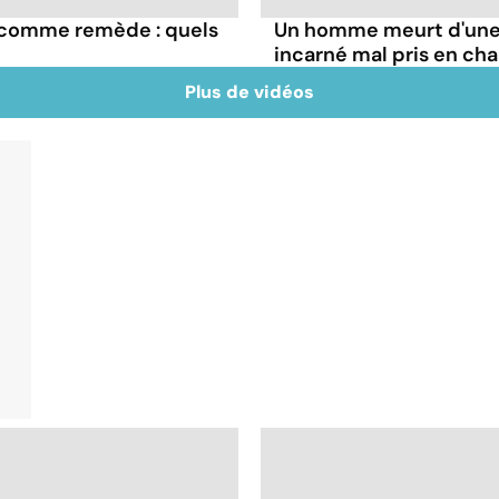
e comme remède : quels
Un homme meurt d'une 
incarné mal pris en ch
Plus de vidéos