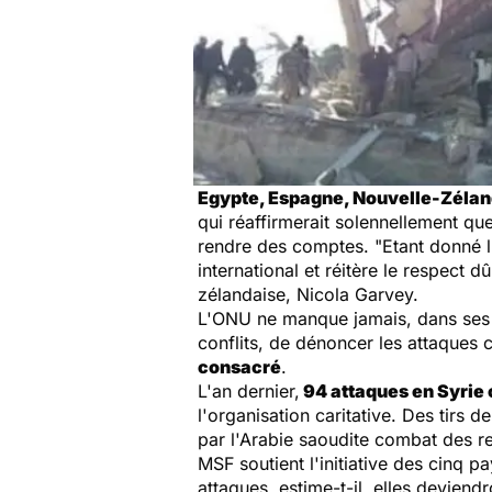
Egypte, Espagne, Nouvelle-Zéla
qui réaffirmerait solennellement q
rendre des comptes. "
Etant donné l
international et réitère le respect 
zélandaise, Nicola Garvey.
L'ONU ne manque jamais, dans ses r
conflits, de dénoncer les attaques 
consacré
.
L'an dernier,
94 attaques en Syrie 
l'organisation caritative. Des tirs 
par l'Arabie saoudite combat des reb
MSF soutient l'initiative des cinq p
attaques, estime-t-il, elles devie