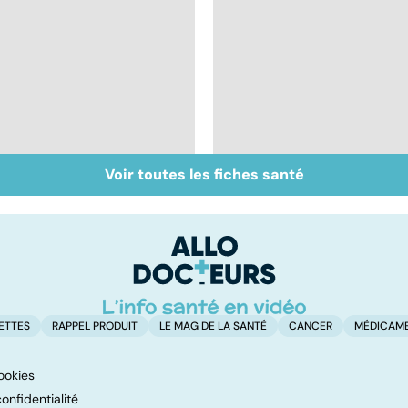
Voir toutes les fiches santé
Qu'est-ce que le
Chirurgie
coma ?
ambulatoire :
repenser l'hôpital
ETTES
RAPPEL PRODUIT
LE MAG DE LA SANTÉ
CANCER
MÉDICAM
ookies
onfidentialité