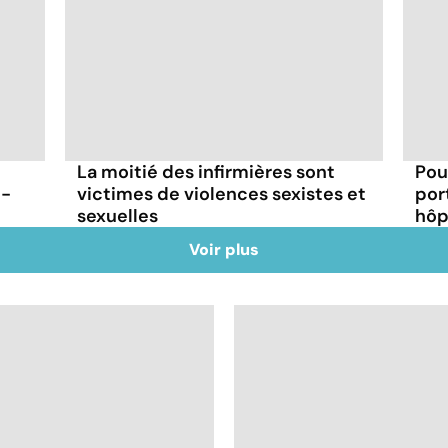
La moitié des infirmières sont
Pou
t-
victimes de violences sexistes et
por
sexuelles
hôp
Voir plus