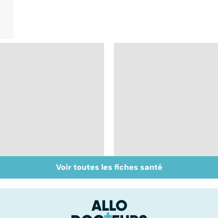
Voir toutes les fiches santé
Qu'est-ce que le
Chirurgie
coma ?
ambulatoire :
repenser l'hôpital