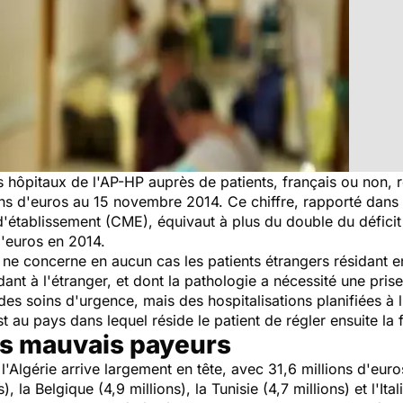
ôpitaux de l'AP-HP auprès de patients, français ou non, ré
ons d'euros au 15 novembre 2014. Ce chiffre, rapporté dans un
'établissement (CME), équivaut à plus du double du déficit 
d'euros en 2014.
 ne concerne en aucun cas les patients étrangers résidant e
ésidant à l'étranger, et dont la pathologie a nécessité une pr
es soins d'urgence, mais des hospitalisations planifiées à l
t au pays dans lequel réside le patient de régler ensuite la
des mauvais payeurs
l'Algérie arrive largement en tête, avec 31,6 millions d'euros
), la Belgique (4,9 millions), la Tunisie (4,7 millions) et l'Ita