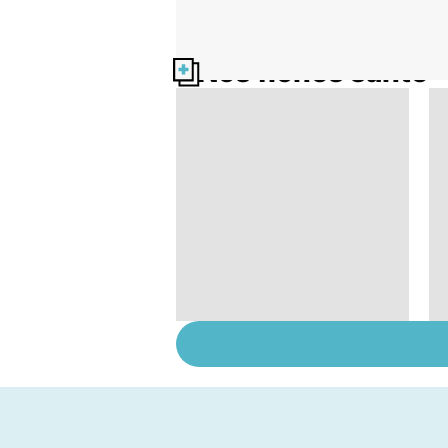
Nos fiches santé
Staphylocoque doré :
une bactérie sous
surveillance