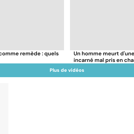
e comme remède : quels
Un homme meurt d'une 
incarné mal pris en ch
Plus de vidéos