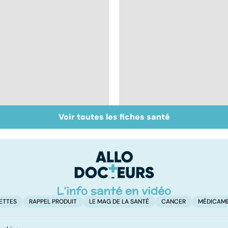
Voir toutes les fiches santé
Qu'est-ce que le
Chirurgie
coma ?
ambulatoire :
repenser l'hôpital
ETTES
RAPPEL PRODUIT
LE MAG DE LA SANTÉ
CANCER
MÉDICAM