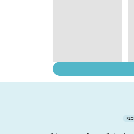
Staphylocoque doré :
une bactérie sous
surveillance
REC