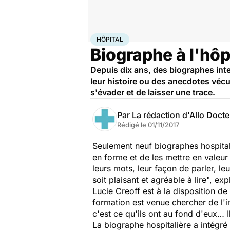
Accueil
Santé
Société
Hôpital
HÔPITAL
Biographe à l'hôpi
Depuis dix ans, des biographes inter
leur histoire ou des anecdotes vécu
s'évader et de laisser une trace.
Par
La rédaction d'Allo Doct
Rédigé le
01/11/2017
Seulement neuf biographes hospitalie
en forme et de les mettre en valeur 
leurs mots, leur façon de parler, le
soit plaisant et agréable à lire
", exp
Lucie Creoff est à la disposition de
formation est venue chercher de l'int
c'est ce qu'ils ont au fond d'eux… 
La biographe hospitalière a intégré 