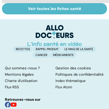
Voir toutes les fiches santé
Ados : que faire
Tout savoir sur
I
en cas de
les infections
a
troubles du
pulmonaires
fa
comportement ?
d'
RECETTES
RAPPEL PRODUIT
LE MAG DE LA SANTÉ
CANCER
MÉDICAMENTS
Qui sommes-nous ?
Gestion des cookies
Mentions légales
Politiques de confidentialité
Charte d'utilisation
Index thématique
Flux RSS
Flux Atom
Retrouvez-nous sur