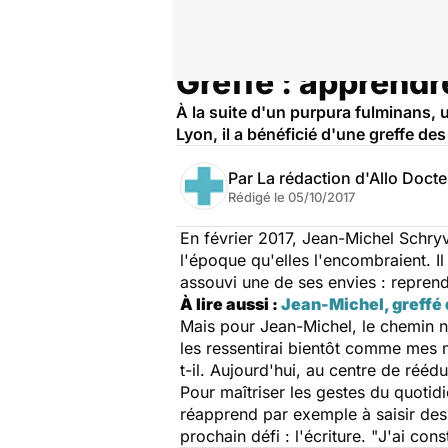
Greffe : apprendr
Accueil
Santé
À la suite d'un purpura fulminans,
Lyon, il a bénéficié d'une greffe de
Par
La rédaction d'Allo Doct
Rédigé le
05/10/2017
En février 2017, Jean-Michel Schryv
l'époque qu'elles l'encombraient. 
assouvi une de ses envies : reprend
À lire aussi :
Jean-Michel, greffé 
Mais pour Jean-Michel, le chemin n'
les ressentirai bientôt comme mes m
t-il. Aujourd'hui, au centre de rééd
Pour maîtriser les gestes du quotid
réapprend par exemple à saisir des 
prochain défi : l'écriture. "
J'ai cons