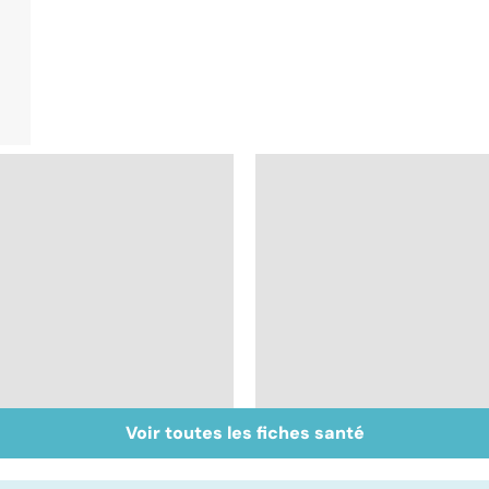
Voir toutes les fiches santé
Inflammation des
Suicide : prévenir le
amygdales : que faire
passage à l'acte