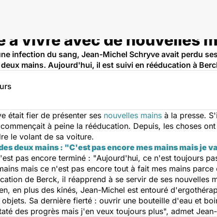
e à vivre avec de nouvelles 
 une infection du sang, Jean-Michel Schryve avait perdu s
s deux mains. Aujourd'hui, il est suivi en rééducation à Ber
eurs
e était fier de présenter ses
nouvelles mains
à la presse. S'il
Il commençait à peine la rééducation. Depuis, les choses o
re le volant de sa voiture.
des deux mains : "C'est pas encore mes mains mais je va
est pas encore terminé : "
Aujourd'hui, ce n'est toujours p
ains mais ce n'est pas encore tout à fait mes mains parce q
ucation de Berck, il réapprend à se servir de ses nouvelles 
ien, en plus des kinés, Jean-Michel est entouré d'ergothérap
objets. Sa dernière fierté : ouvrir une bouteille d'eau et bo
taté des progrès mais j'en veux toujours plus
", admet Jean-M