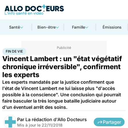
Santé
Bien-être
Famille
Émissions
Accueil
Santé
Société
Justice
Fin de vie
FIN DE VIE
Vincent Lambert : un "état végétatif
chronique irréversible", confirment
les experts
Les experts mandatés par la justice confirment que
l'état de Vincent Lambert ne lui laisse plus "d'accès
possible à la conscience". Une conclusion qui pourrait
faire basculer la très longue bataille judiciaire autour
d'un éventuel arrêt des soins.
Par
La rédaction d'Allo Docteurs
Partager
Mis à jour le
22/11/2018