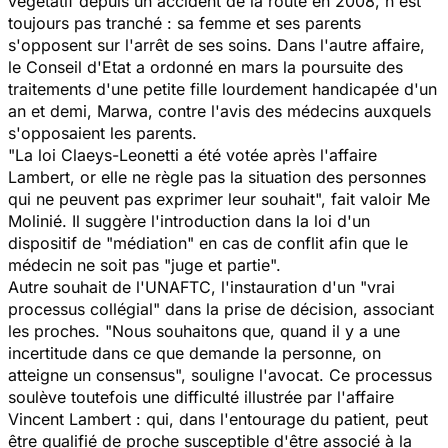
végétatif depuis un accident de la route en 2008, n'est
toujours pas tranché : sa femme et ses parents
s'opposent sur l'arrêt de ses soins. Dans l'autre affaire,
le Conseil d'Etat a ordonné en mars la poursuite des
traitements d'une petite fille lourdement handicapée d'un
an et demi, Marwa, contre l'avis des médecins auxquels
s'opposaient les parents.
"La loi Claeys-Leonetti a été votée après l'affaire
Lambert, or elle ne règle pas la situation des personnes
qui ne peuvent pas exprimer leur souhait",
fait valoir Me
Molinié. Il suggère l'introduction dans la loi d'un
dispositif de "médiation" en cas de conflit afin que le
médecin ne soit pas
"juge et partie".
Autre souhait de l'UNAFTC, l'instauration d'un "
vrai
processus collégial"
dans la prise de décision, associant
les proches.
"Nous souhaitons que, quand il y a une
incertitude dans ce que demande la personne, on
atteigne un consensus",
souligne l'avocat. Ce processus
soulève toutefois une difficulté illustrée par l'affaire
Vincent Lambert : qui, dans l'entourage du patient, peut
être qualifié de proche susceptible d'être associé à la