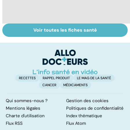
Voir toutes les fiches santé
Fin de vie : de la
Mediator® : le
To
loi Leonetti à
début d'une
le
l'aide active à
enquête
p
mourir
RECETTES
RAPPEL PRODUIT
LE MAG DE LA SANTÉ
CANCER
MÉDICAMENTS
Qui sommes-nous ?
Gestion des cookies
Mentions légales
Politiques de confidentialité
Charte d'utilisation
Index thématique
Flux RSS
Flux Atom