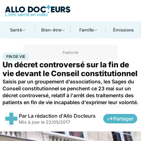
Santé
Bien-être
Famille
Émissions
Accueil
Santé
Société
Justice
Fin de vie
FIN DE VIE
Un décret controversé sur la fin de
vie devant le Conseil constitutionnel
Saisis par un groupement d’associations, les Sages du
Conseil constitutionnel se penchent ce 23 mai sur un
décret controversé, relatif à l'arrêt des traitements des
patients en fin de vie incapables d'exprimer leur volonté.
Par
La rédaction d'Allo Docteurs
Partager
Mis à jour le
22/05/2017