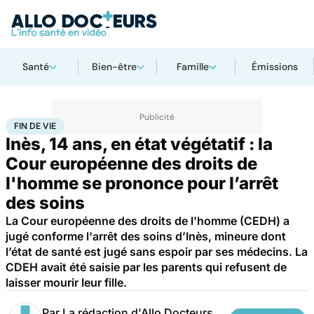
Santé
Bien-être
Famille
Émissions
Accueil
Santé
Société
Justice
Fin de vie
FIN DE VIE
Inès, 14 ans, en état végétatif : la
Cour européenne des droits de
l'homme se prononce pour l’arrêt
des soins
La Cour européenne des droits de l'homme (CEDH) a
jugé conforme l'arrêt des soins d’Inès, mineure dont
l’état de santé est jugé sans espoir par ses médecins. La
CDEH avait été saisie par les parents qui refusent de
laisser mourir leur fille.
Par
La rédaction d'Allo Docteurs