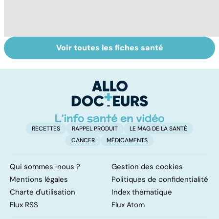
Voir toutes les fiches santé
Fin de vie : de la
Mediator® : le
To
loi Leonetti à
début d'une
le
l'aide active à
enquête
p
mourir
RECETTES
RAPPEL PRODUIT
LE MAG DE LA SANTÉ
CANCER
MÉDICAMENTS
Qui sommes-nous ?
Gestion des cookies
Mentions légales
Politiques de confidentialité
Charte d'utilisation
Index thématique
Flux RSS
Flux Atom