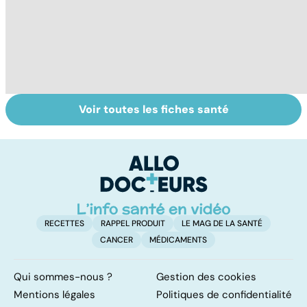
Voir toutes les fiches santé
Tout savoir sur
Inflammation des
Su
les infections
amygdales : que
le
pulmonaires
faire en cas
l'
d'angine ?
RECETTES
RAPPEL PRODUIT
LE MAG DE LA SANTÉ
CANCER
MÉDICAMENTS
Qui sommes-nous ?
Gestion des cookies
Mentions légales
Politiques de confidentialité