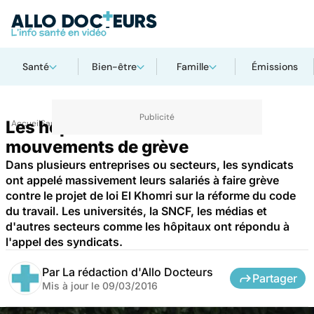
Santé
Bien-être
Famille
Émissions
Les hopitaux suivent les
Accueil
Santé
mouvements de grève
Dans plusieurs entreprises ou secteurs, les syndicats
ont appelé massivement leurs salariés à faire grève
contre le projet de loi El Khomri sur la réforme du code
du travail. Les universités, la SNCF, les médias et
d'autres secteurs comme les hôpitaux ont répondu à
l'appel des syndicats.
Par
La rédaction d'Allo Docteurs
Partager
Mis à jour le
09/03/2016