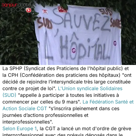
La SPHP (Syndicat des Praticiens de l'hôpital public) et
la CPH (Confédération des praticiens des hôpitaux) "ont
décidé de rejoindre l’intersyndicale très large constituée
contre ce projet de loi".
L'Union syndicale Solidaires
(SUD)
"appelle à participer à toutes les initiatives à
commencer par celles du 9 mars".
La Fédération Santé et
Action Sociale CGT
"s’inscrira pleinement dans ces
journées d’actions professionnelles et
interprofessionnelles".
Selon Europe 1
, la CGT a lancé un mot d'ordre de grève
interprofessionnel avec des préavis déposés dans le