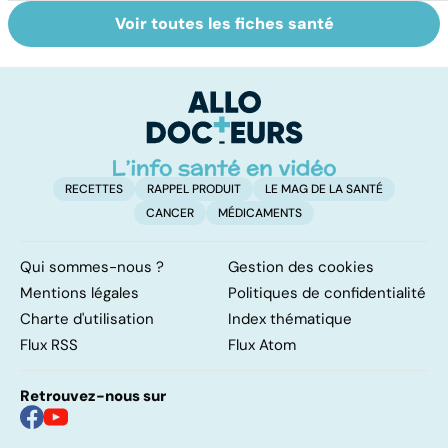
Voir toutes les fiches santé
Mediator® : le
Tout savoir sur
I
début d'une
les infections
a
enquête
pulmonaires
fa
d'
RECETTES
RAPPEL PRODUIT
LE MAG DE LA SANTÉ
CANCER
MÉDICAMENTS
Qui sommes-nous ?
Gestion des cookies
Mentions légales
Politiques de confidentialité
Charte d'utilisation
Index thématique
Flux RSS
Flux Atom
Retrouvez-nous sur