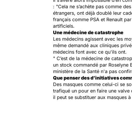
Il s’avère alors impossible d’en c
:
"Cela ne s’achète pas comme des 
étrangers, ont déjà doublé leur cade
français comme PSA et Renault par e
artificiels.
Une médecine de catastrophe
Les médecins agissent avec les moye
même demandé aux cliniques privées
médecins font avec ce qu'ils ont.
" C’est de la médecine de catastrop
un stock commandé par Roselyne Bac
ministère de la Santé n'a pas confir
Que penser des d’initiatives comm
Des masques comme celui-ci se sont
trafiqué un pour en faire une valve 
il peut se substituer aux masques 