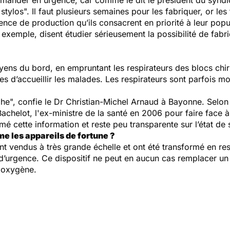
ommander en urgence, car comme le dit le président du syndi
stylos".
Il faut plusieurs semaines pour les fabriquer, or les
nce de production qu’ils consacrent en priorité à leur popul
xemple, disent étudier sérieusement la possibilité de fabri
ns du bord, en empruntant les respirateurs des blocs chirurg
 d’accueillir les malades. Les respirateurs sont parfois m
he",
confie le Dr Christian-Michel Arnaud à Bayonne. Selon pl
helot, l'ex-ministre de la santé en 2006 pour faire face à
mé cette information et reste peu transparente sur l’état de
e les appareils de fortune ?
 vendus à très grande échelle et ont été transformé en resp
d’urgence. Ce dispositif ne peut en aucun cas remplacer un r
à oxygène.