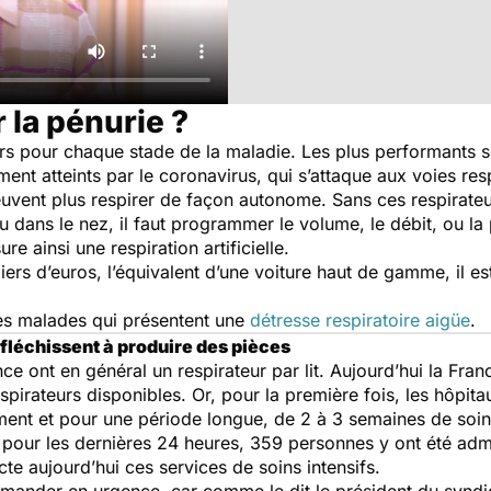
la pénurie ?
urs pour chaque stade de la maladie. Les plus performants so
ent atteints par le coronavirus, qui s’attaque aux voies resp
euvent plus respirer de façon autonome. Sans ces respirateu
u dans le nez, il faut programmer le volume, le débit, ou l
ure ainsi une respiration artificielle.
iers d’euros, l’équivalent d’une voiture haut de gamme, il e
des malades qui présentent une
détresse respiratoire aigüe
.
éfléchissent à produire des pièces
e ont en général un respirateur par lit. Aujourd’hui la Fran
espirateurs disponibles. Or, pour la première fois, les hôpit
t et pour une période longue, de 2 à 3 semaines de soin
e pour les dernières 24 heures, 359 personnes y ont été ad
te aujourd’hui ces services de soins intensifs.