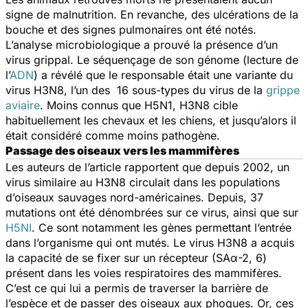
signe de malnutrition. En revanche, des ulcérations de la
bouche et des signes pulmonaires ont été notés.
L’analyse microbiologique a prouvé la présence d’un
virus grippal. Le séquençage de son génome (lecture de
l’
ADN
) a révélé que le responsable était une variante du
virus H3N8, l’un des 16 sous-types du virus de la
grippe
aviaire
. Moins connus que H5N1, H3N8 cible
habituellement les chevaux et les chiens, et jusqu’alors il
était considéré comme moins pathogène.
Passage des oiseaux vers les mammifères
Les auteurs de l’article rapportent que depuis 2002, un
virus similaire au H3N8 circulait dans les populations
d’oiseaux sauvages nord-américaines. Depuis, 37
mutations ont été dénombrées sur ce virus, ainsi que sur
H5NI
. Ce sont notamment les gènes permettant l’entrée
dans l’organisme qui ont mutés. Le virus H3N8 a acquis
la capacité de se fixer sur un récepteur (SAα-2, 6)
présent dans les voies respiratoires des mammifères.
C’est ce qui lui a permis de traverser la barrière de
l’espèce et de passer des oiseaux aux phoques. Or, ces