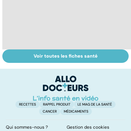
Voir toutes les fiches santé
Tout savoir sur
Tout savoir sur
To
les infections
les maux du froid
vi
pulmonaires
RECETTES
RAPPEL PRODUIT
LE MAG DE LA SANTÉ
CANCER
MÉDICAMENTS
Qui sommes-nous ?
Gestion des cookies